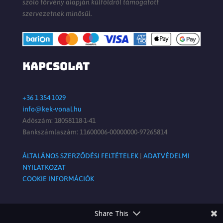
szóló törvény alapján külföldről támogatott
szervezetnek minősül.
KAPCSOLAT
+36 1 354 1029
info@kek-vonal.hu
Adószám: 18058118-1-41
Bankszámlaszám: 11600006-00000000-97265814
ÁLTALÁNOS SZERZŐDÉSI FELTÉTELEK
|
ADATVÉDELMI
NYILATKOZAT
COOKIE INFORMÁCIÓK
Share This