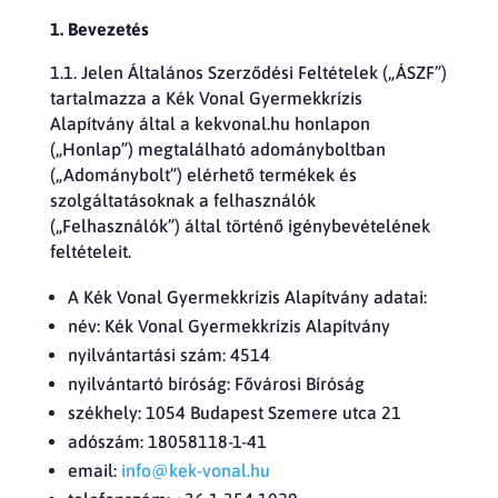
1. Bevezetés
1.1. Jelen Általános Szerződési Feltételek („ÁSZF”)
tartalmazza a Kék Vonal Gyermekkrízis
Alapítvány által a kekvonal.hu honlapon
(„Honlap”) megtalálható adományboltban
(„Adománybolt”) elérhető termékek és
szolgáltatásoknak a felhasználók
(„Felhasználók”) által történő igénybevételének
feltételeit.
A Kék Vonal Gyermekkrízis Alapítvány adatai:
név: Kék Vonal Gyermekkrízis Alapítvány
nyilvántartási szám: 4514
nyilvántartó bíróság: Fővárosi Bíróság
székhely: 1054 Budapest Szemere utca 21
adószám: 18058118-1-41
email:
info@kek-vonal.hu