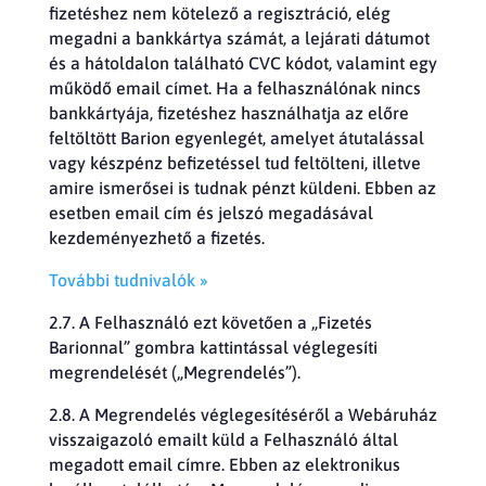
fizetéshez nem kötelező a regisztráció, elég
megadni a bankkártya számát, a lejárati dátumot
és a hátoldalon található CVC kódot, valamint egy
működő email címet. Ha a felhasználónak nincs
bankkártyája, fizetéshez használhatja az előre
feltöltött Barion egyenlegét, amelyet átutalással
vagy készpénz befizetéssel tud feltölteni, illetve
amire ismerősei is tudnak pénzt küldeni. Ebben az
esetben email cím és jelszó megadásával
kezdeményezhető a fizetés.
További tudnivalók »
2.7. A Felhasználó ezt követően a „Fizetés
Barionnal” gombra kattintással véglegesíti
megrendelését („Megrendelés”).
2.8. A Megrendelés véglegesítéséről a Webáruház
visszaigazoló emailt küld a Felhasználó által
megadott email címre. Ebben az elektronikus