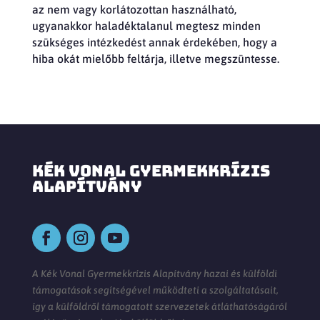
az nem vagy korlátozottan használható,
ugyanakkor haladéktalanul megtesz minden
szükséges intézkedést annak érdekében, hogy a
hiba okát mielőbb feltárja, illetve megszüntesse.
KÉK VONAL GYERMEKKRÍZIS
ALAPÍTVÁNY
A Kék Vonal Gyermekkrízis Alapítvány hazai és külföldi
támogatások segítségével működteti a szolgáltatásait,
így a külföldről támogatott szervezetek átláthatóságáról