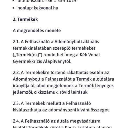
telefonszám: +36 1 354 1029
honlap: kekvonal.hu
2. Termékek
A megrendelés menete
2.1. A Felhasználó a Adománybolt aktuális
termékkínálatában szereplő termékeket
(„Termék(ek)”) rendelheti meg a Kék Vonal
Gyermekkrízis Alapítványtól.
2.2. A Termékekre történő rákattintás esetén az
Adománybolt a Felhasználót a Termék aloldalára
irányítja át, ahol megjelennek a Termék lényeges
jellemzői, cikkszámuk, rövid leírásuk.
2.3. A Termékek mellett a Felhasználó
kiválaszthatja az adományozni kívánt összeget.
2.4. A Felhasználó az általa megvásárlásra
kijelölt Termékek körét a Kosár tartalma alapján