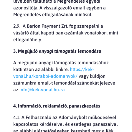
levélben található a Megrendelés egyedi
azonosítója. A visszaigazoló email egyben a
Megrendelés elfogadásának minősül.
2.9. A Barion Payment Zrt. fog szerepelni a
vásárló által kapott bankszámlakivonatokon, mint
elfogadóhely.
3. Meg
újuló anyagi támogatás lemondása
A megújuló anyagi támogatás lemondásához
kattintson az alábbi linkre:
https://kek-
vonal.hu/korabbi-adomanyok/
vagy küldjön
számunkra email-t lemondási szándékát jelezve
az
info@kek-vonal.hu-ra.
4. Információ, reklamáció, panaszkezelés
4.1. A Felhasználó az Adománybolt működésével
kapcsolatos kérdéseivel és esetleges panaszaival
az alábbi elérhetőségeken keresheti meg a Kék