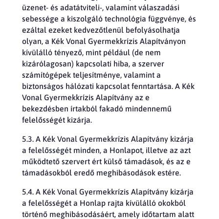
üzenet- és adatátviteli-, valamint válaszadási
sebessége a kiszolgáló technológia függvénye, és
ezáltal ezeket kedvezőtlenül befolyásolhatja
olyan, a Kék Vonal Gyermekkrízis Alapítványon
kívülálló tényező, mint például (de nem
kizárólagosan) kapcsolati hiba, a szerver
számítógépek teljesítménye, valamint a
biztonságos hálózati kapcsolat fenntartása. A Kék
Vonal Gyermekkrízis Alapítvány az e
bekezdésben írtakból fakadó mindennemű
felelősségét kizárja.
5.3. A Kék Vonal Gyermekkrízis Alapítvány kizárja
a felelősségét minden, a Honlapot, illetve az azt
működtető szervert ért külső támadások, és az e
támadásokból eredő meghibásodások estére.
5.4. A Kék Vonal Gyermekkrízis Alapítvány kizárja
a felelősségét a Honlap rajta kívülálló okokból
történő meghibásodásáért, amely időtartam alatt