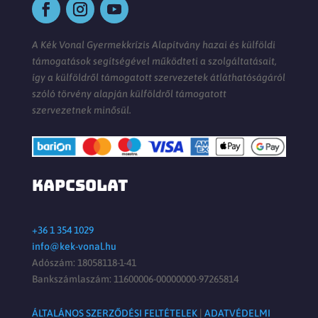
A Kék Vonal Gyermekkrízis Alapítvány hazai és külföldi
támogatások segítségével működteti a szolgáltatásait,
így a külföldről támogatott szervezetek átláthatóságáról
szóló törvény alapján külföldről támogatott
szervezetnek minősül.
KAPCSOLAT
+36 1 354 1029
info@kek-vonal.hu
Adószám: 18058118-1-41
Bankszámlaszám: 11600006-00000000-97265814
ÁLTALÁNOS SZERZŐDÉSI FELTÉTELEK
|
ADATVÉDELMI