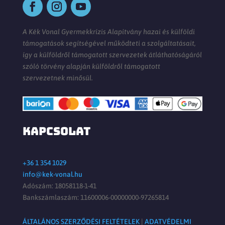
A Kék Vonal Gyermekkrízis Alapítvány hazai és külföldi
támogatások segítségével működteti a szolgáltatásait,
így a külföldről támogatott szervezetek átláthatóságáról
szóló törvény alapján külföldről támogatott
szervezetnek minősül.
KAPCSOLAT
+36 1 354 1029
info@kek-vonal.hu
Adószám: 18058118-1-41
Bankszámlaszám: 11600006-00000000-97265814
ÁLTALÁNOS SZERZŐDÉSI FELTÉTELEK
|
ADATVÉDELMI