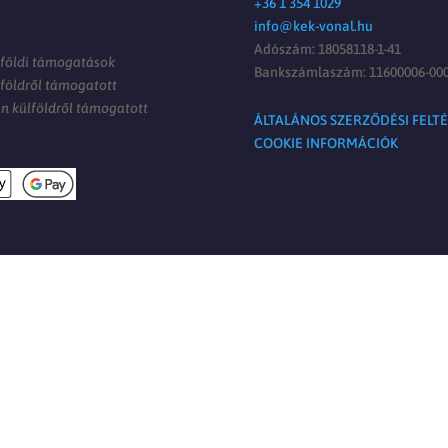
+36 1 354 1029
info@kek-vonal.hu
Adószám: 18058118-1-41
lföldi támogatások
Bankszámlaszám: 11600006-000
lföldről támogatott
án külföldről támogatott
ÁLTALÁNOS SZERZŐDÉSI FELT
COOKIE INFORMÁCIÓK