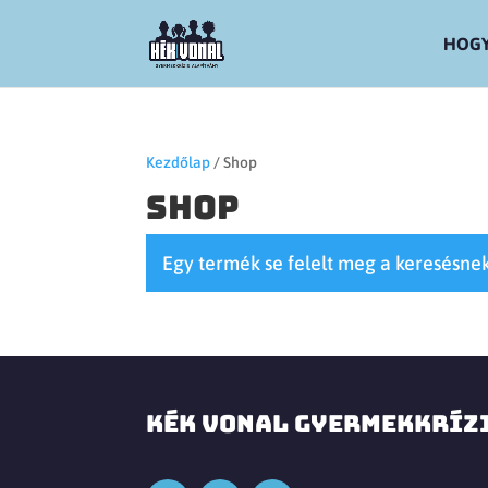
HOGY
Kezdőlap
/ Shop
Shop
Egy termék se felelt meg a keresésnek
KÉK VONAL GYERMEKKRÍZ