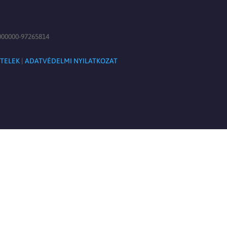
00000-97265814
ÉTELEK
|
ADATVÉDELMI NYILATKOZAT