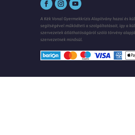
A Kék Vonal Gyermekkrízis Alapítvány hazai és kü
segítségével működteti a szolgáltatásait, így a kü
szervezetek átláthatóságáról szóló törvény alapj
szervezetnek minősül.