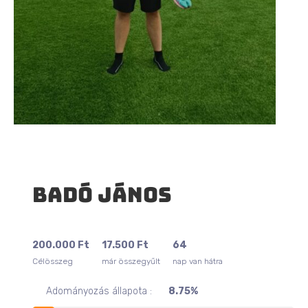
Badó János
200.000
Ft
17.500
Ft
64
Célösszeg
már összegyűlt
nap van hátra
Adományozás állapota :
8.75%