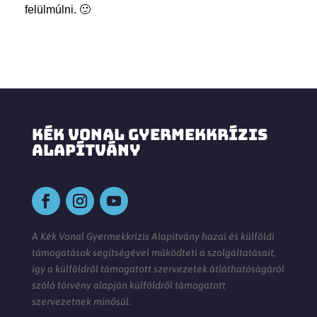
felülmúlni. 🙂
KÉK VONAL GYERMEKKRÍZIS
ALAPÍTVÁNY
A Kék Vonal Gyermekkrízis Alapítvány hazai és külföldi
támogatások segítségével működteti a szolgáltatásait,
így a külföldről támogatott szervezetek átláthatóságáról
szóló törvény alapján külföldről támogatott
szervezetnek minősül.