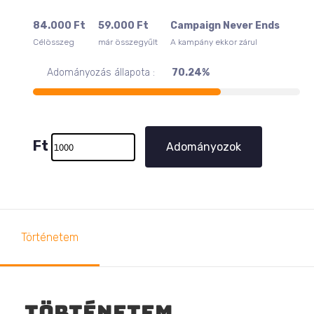
84.000
Ft
59.000
Ft
Campaign Never Ends
Célösszeg
már összegyűlt
A kampány ekkor zárul
Adományozás állapota :
70.24%
Ft
Adományozok
Történetem
Történetem