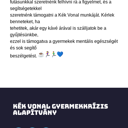
futásunkkal szeretnénk felhívni rá a figyelmet, és a
segítségetekkel
szeretnénk támogatni a Kék Vonal munkáját. Kérlek
benneteket, ha
tehetitek, akár egy kávé árával is szálljatok be a
gyűjtésünkbe,
ezzel is támogatva a gyermekek mentális egészségét
és sok segítő
beszélgetést.
KÉK VONAL GYERMEKKRÍZIS
ALAPÍTVÁNY