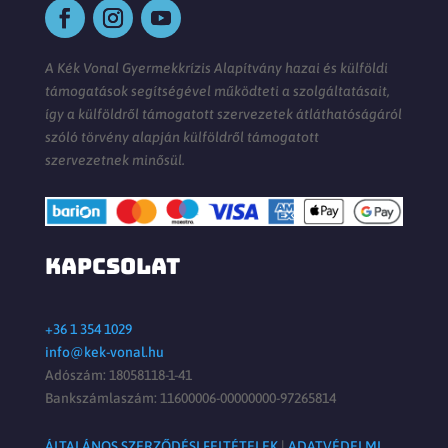
A Kék Vonal Gyermekkrízis Alapítvány hazai és külföldi
támogatások segítségével működteti a szolgáltatásait,
így a külföldről támogatott szervezetek átláthatóságáról
szóló törvény alapján külföldről támogatott
szervezetnek minősül.
KAPCSOLAT
+36 1 354 1029
info@kek-vonal.hu
Adószám: 18058118-1-41
Bankszámlaszám: 11600006-00000000-97265814
ÁLTALÁNOS SZERZŐDÉSI FELTÉTELEK
|
ADATVÉDELMI