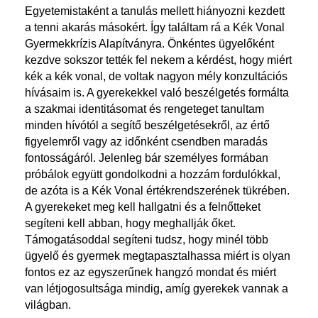
Egyetemistaként a tanulás mellett hiányozni kezdett
a tenni akarás másokért. Így találtam rá a Kék Vonal
Gyermekkrízis Alapítványra. Önkéntes ügyelőként
kezdve sokszor tették fel nekem a kérdést, hogy miért
kék a kék vonal, de voltak nagyon mély konzultációs
hívásaim is. A gyerekekkel való beszélgetés formálta
a szakmai identitásomat és rengeteget tanultam
minden hívótól a segítő beszélgetésekről, az értő
figyelemről vagy az időnként csendben maradás
fontosságáról. Jelenleg bár személyes formában
próbálok együtt gondolkodni a hozzám fordulókkal,
de azóta is a Kék Vonal értékrendszerének tükrében.
A gyerekeket meg kell hallgatni és a felnőtteket
segíteni kell abban, hogy meghallják őket.
Támogatásoddal segíteni tudsz, hogy minél több
ügyelő és gyermek megtapasztalhassa miért is olyan
fontos ez az egyszerűnek hangzó mondat és miért
van létjogosultsága mindig, amíg gyerekek vannak a
világban.