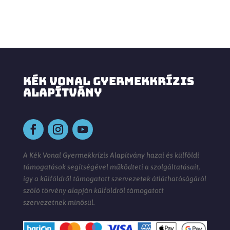
KÉK VONAL GYERMEKKRÍZIS
ALAPÍTVÁNY
A Kék Vonal Gyermekkrízis Alapítvány hazai és külföldi
támogatások segítségével működteti a szolgáltatásait,
így a külföldről támogatott szervezetek átláthatóságáról
szóló törvény alapján külföldről támogatott
szervezetnek minősül.