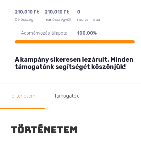
210.010
Ft
210.010
Ft
0
Célösszeg
már összegyűlt
nap van hátra
Adományozás állapota :
100.00%
A kampány sikeresen lezárult. Minden
támogatónk segítségét köszönjük!
Történetem
Támogatók
Történetem