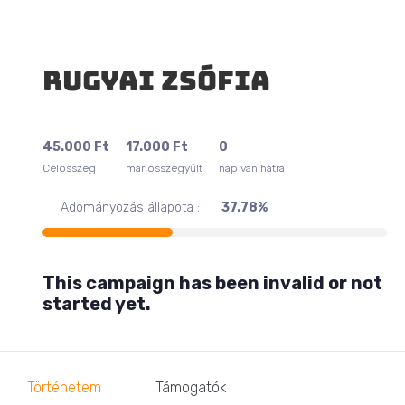
Rugyai Zsófia
45.000
Ft
17.000
Ft
0
Célösszeg
már összegyűlt
nap van hátra
Adományozás állapota :
37.78%
This campaign has been invalid or not
started yet.
Történetem
Támogatók