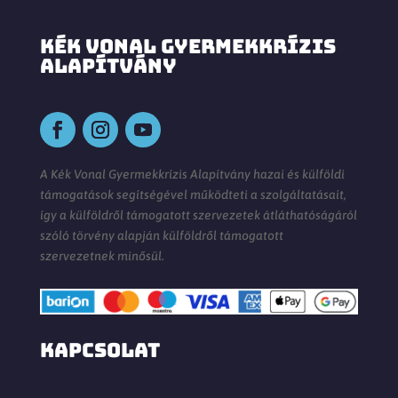
KÉK VONAL GYERMEKKRÍZIS
ALAPÍTVÁNY
A Kék Vonal Gyermekkrízis Alapítvány hazai és külföldi
támogatások segítségével működteti a szolgáltatásait,
így a külföldről támogatott szervezetek átláthatóságáról
szóló törvény alapján külföldről támogatott
szervezetnek minősül.
KAPCSOLAT