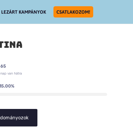
LEZÁRT KAMPÁNYOK
CSATLAKOZOM!
tina
65
nap van hátra
15.00%
dományozok