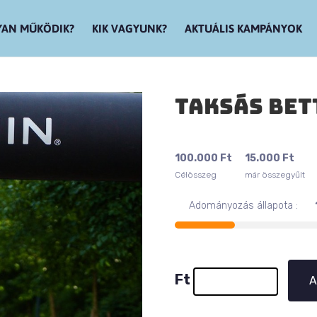
AN MŰKÖDIK?
KIK VAGYUNK?
AKTUÁLIS KAMPÁNYOK
Taksás Bet
100.000
Ft
15.000
Ft
Célösszeg
már összegyűlt
Adományozás állapota :
Ft
A