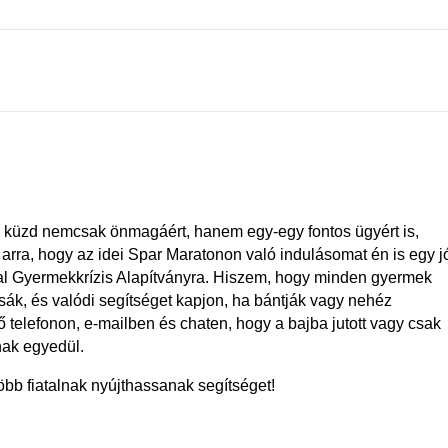
utó küzd nemcsak önmagáért, hanem egy-egy fontos ügyért is,
t arra, hogy az idei Spar Maratonon való indulásomat én is egy j
nal Gyermekkrízis Alapítványra. Hiszem, hogy minden gyermek
ssák,
és
valódi segítséget kapjon, ha bántják vagy nehéz
tő telefonon, e-mailben
és
chaten, hogy a bajba jutott vagy csak
ak egyedül.
öbb fiatalnak nyújthassanak segítséget!