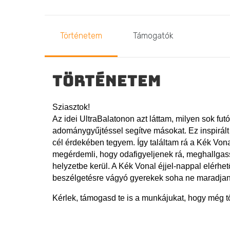
Történetem
Támogatók
Történetem
Sziasztok!
Az idei UltraBalatonon azt láttam, milyen sok f
adománygyűjtéssel segítve másokat.
Ez
inspirál
cél érdekében tegyem. Így találtam rá a Kék Vo
megérdemli, hogy odafigyeljenek rá, meghallga
helyzetbe kerül. A Kék Vonal éjjel-nappal elérhe
beszélgetésre vágyó gyerekek soha ne maradjan
Kérlek, támogasd te is a munkájukat, hogy még t