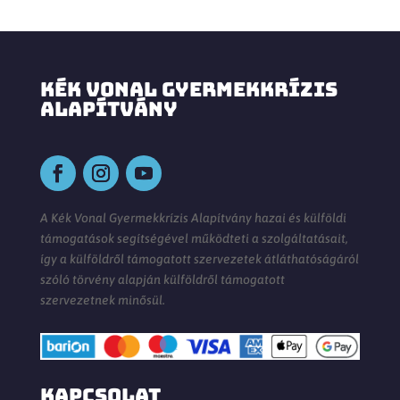
KÉK VONAL GYERMEKKRÍZIS
ALAPÍTVÁNY
A Kék Vonal Gyermekkrízis Alapítvány hazai és külföldi
támogatások segítségével működteti a szolgáltatásait,
így a külföldről támogatott szervezetek átláthatóságáról
szóló törvény alapján külföldről támogatott
szervezetnek minősül.
KAPCSOLAT