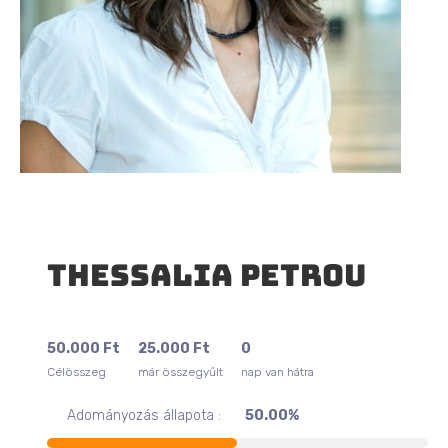
Thessalia Petrou
50.000
Ft
25.000
Ft
0
Célösszeg
már összegyűlt
nap van hátra
Adományozás állapota :
50.00%