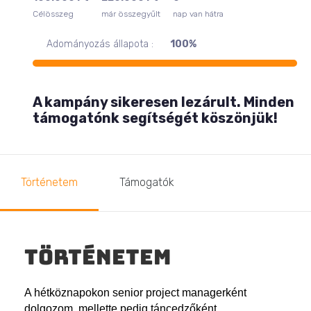
Célösszeg
már összegyűlt
nap van hátra
Adományozás állapota :
100%
A kampány sikeresen lezárult. Minden
támogatónk segítségét köszönjük!
Történetem
Támogatók
Történetem
A hé
tk
öznapokon senior project managerként
dolgozom, mellette pedig táncedzőként