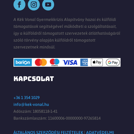
A Kék Vonal Gyermekkrízis Alapítvány hazai és külföldi
támogatások segítségével működteti a szolgáltatásait,
így a külföldről támogatott szervezetek átláthatóságáról
szóló törvény alapján külföldről támogatott
szervezetnek minősül.
KAPCSOLAT
+36 1 354 1029
info@kek-vonal.hu
Adószám: 18058118-1-41
Bankszámlaszám: 11600006-00000000-97265814
ÁLTALÁNOS SZERZŐDÉSI FELTÉTELEK
|
ADATVÉDELMI