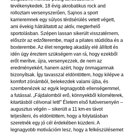
tevékenykedek. 18 évig akrobatikus rock and
rolloztam versenyszerűen, Sajnos a sport
karrieremnek egy súlyos térdsérülés vetett végett,
ami évekig hátráltatott az aktív, megterhelő
sportolásban. Szépen lassan sikerült visszatérnem,
először az edzőterembe, majd a pilates stúdióba és a
boxterembe. Az élet rengeteg akadály elé állított és
idén úgy éreztem szükségem van rá, hogy ezekből
erőt merítve, újra, versenyezzek, de nem az
eredményekért, hanem azért, hogy önmagamnak
bizonyítsak. Így tavasszal eldöntöttem, hogy kilépve a
komfort zónámból, belekezdek valami újba, és
szembenézek az egyik legnagyobb ellenségemmel,
a futással. „Fájdalomból erő, könnyekből kilométerek,
kitartásból célvonal lett!” Életem első futóversenyén –
augusztus végén – sikerült a 11 km-es távot
teljesíteni, és eldöntöttem, hogy a folytatásban
szeretnék egy jó cél érdekében küzdeni. A
legnagyobb motivációm lesz, hogy a felkészülésemet